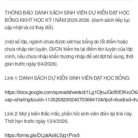
THÔNG BÁO: DANH SÁCH SINH VIÊN DỰ KIẾN ĐẠT HỌC
BỔNG KKHT HỌC KỲ I NĂM 2025-2026. (danh sách tiếp tục
cập nhật và có thay đổi).
(một số lớp, ngành chưa được xét học bổng do lỗi điểm hoặc
chưa nhập rèn luyện. GVCN kiểm tra lại điểm rèn luyện của lớp
mình, nếu chưa nhập khẩn trương nhập để xét đợt bổ sung, thời
gian trước ngày 9/4/2026).
Link 1: DANH SÁCH DỰ KIẾN SINH VIÊN ĐẠT HỌC BỔNG:
https://docs.google.com/spreadsheets/d/1Lg1OjruJGofl0EIKxcO
usp=sharing&ouid=113520829024070368413&rtpof=true&sd=tr
Link 2: Mọi ý kiến thắc mắc, phản hồi sinh viên điền tại link này.
Thời hạn trước ngày 13/4/2026.
https://forms.gle/DLjatAs8LSjq1Pnx5