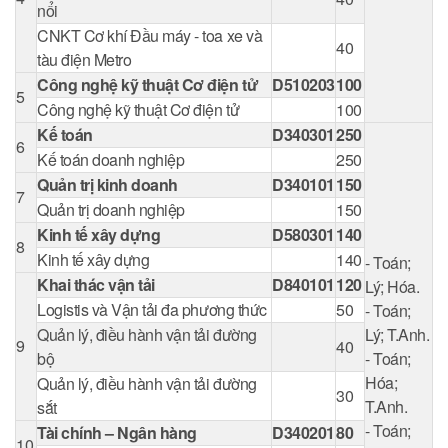
nổi
CNKT Cơ khí Đầu máy - toa xe và
40
tàu điện Metro
Công nghệ kỹ thuật Cơ điện tử
D510203
100
5
Công nghệ kỹ thuật Cơ điện tử
100
Kế toán
D340301
250
6
Kế toán doanh nghiệp
250
Quản trị kinh doanh
D340101
150
7
Quản trị doanh nghiệp
150
Kinh tế xây dựng
D580301
140
8
Kinh tế xây dựng
140
- Toán;
Khai thác vận tải
D840101
120
Lý; Hóa.
Logistis và Vận tải đa phương thức
50
- Toán;
Quản lý, điều hành vận tải đường
Lý; T.Anh.
9
40
bộ
- Toán;
Hóa;
Quản lý, điều hành vận tải đường
30
T.Anh.
sắt
- Toán;
Tài chính – Ngân hàng
D340201
80
10