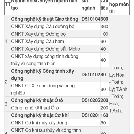
Ngành học/Chuyên ngành đào
Mã
Chỉ
TT
hợp môn
tạo
ngành
tiêu
thi
Công nghệ kỹ thuật Giao thông
D510104
600
CNKT Xây dựng Cầu đường bộ
360
CNKT Xây dựng Đường bộ
100
1
CNKT Xây dựng Cầu hầm
60
CNKT Xây dựng Đường sắt- Metro
40
CNKT xây dựng công trình đường
40
thủy và công trình biển
- Toán;
Công nghệ kỹ Công trình xây
D510102
80
Lý; Hóa.
dựng
2
- Toán;
CNKT CTXD dân dụng và công
80
Lý; T.Anh.
nghiệp
- Toán;
Công nghệ kỹ thuật Ô tô
D510205
200
Hóa;
3
Công nghệ kỹ thuật Ô tô
200
T.Anh.
Công nghệ kỹ thuật Cơ khí
D510201
160
CNKT Cơ khí máy xây dựng
80
CNKT Cơ khí tàu thủy và công trình
4
40