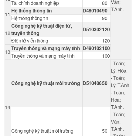
Văn;
Tài chính doanh nghiệp
80
T.Anh.
Hệ thống thông tin
D480104
90
11
Hệ thống thông tin
90
Công nghệ kỹ thuật điện tử,
D510302
120
12
truyền thông
Điện tử viễn thông
120
Truyền thông và mạng máy tính
D480102
100
13
Truyền thông và mạng máy tính
100
- Toán;
Lý; Hóa.
- Toán;
Công nghệ kỹ thuật môi trường
D510406
50
Lý; T.Anh.
- Toán;
Hóa;
14
T.Anh.
- Toán;
Văn;
T.Anh.
Công nghệ kỹ thuật môi trường
50