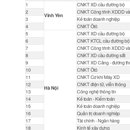
1
CNKT XD cầu đường bộ
2
CNKT Công trình XDDD v
Vĩnh Yên
3
Kế toán doanh nghiệp
4
CNKT Ôtô
5
CNKT XD cầu đường bộ
6
CNKT KTCL cầu đường bộ
7
CNKT Công trình XDDD v
8
CNKT XD cầu đường sắt
9
CNKT XD Cảng - đường th
10
CNKT Ôtô
11
CNKT Cơ khí Máy XD
12
CNKT điện tử, viễn thông
Hà Nội
13
Công nghệ thông tin
14
Kế toán - Kiểm toán
15
Kế toán doanh nghiệp
16
Quản trị doanh nghiệp
17
Tài chính - Ngân hàng
18
Kinh tế xây dựng