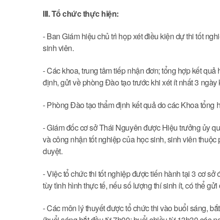
III. Tổ chức thực hiện:
- Ban Giám hiệu chủ trì họp xét điều kiện dự thi tốt ng
sinh viên.
- Các khoa, trung tâm tiếp nhận đơn; tổng hợp kết quả 
định, gửi về phòng Đào tạo trước khi xét ít nhất 3 ngày 
- Phòng Đào tạo thẩm định kết quả do các Khoa tổng hợ
- Giám đốc cơ sở Thái Nguyên được Hiệu trưởng ủy quyề
và công nhận tốt nghiệp của học sinh, sinh viên thuộc
duyệt.
- Việc tổ chức thi tốt nghiệp được tiến hành tại 3 cơ 
tùy tình hình thực tế, nếu số lượng thí sinh ít, có thể g
- Các môn lý thuyết được tổ chức thi vào buổi sáng, bắ
(buổi sáng bắt đầu từ 7h00; buổi chiều từ 13h30 các ngày