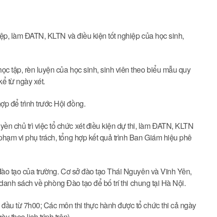
hiệp, làm ĐATN, KLTN và điều kiện tốt nghiệp của học sinh,
học tập, rèn luyện của học sinh, sinh viên theo biểu mẫu quy
kể từ ngày xét.
p để trình trước Hội đồng.
n chủ trì việc tổ chức xét điều kiện dự thi, làm ĐATN, KLTN
 phạm vi phụ trách, tổng hợp kết quả trình Ban Giám hiệu phê
sở đào tạo của trường. Cơ sở đào tạo Thái Nguyên và Vĩnh Yên,
ửi danh sách về phòng Đào tạo để bố trí thi chung tại Hà Nội.
t đầu từ 7h00; Các môn thi thực hành được tổ chức thi cả ngày
 theo lịch trình trên).