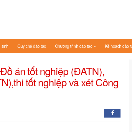
 sinh
Quy chế đào tạo
Chương trình đào tạo
Kế hoạch đào t
ồ án tốt nghiệp (ĐATN),
N),thi tốt nghiệp và xét Công