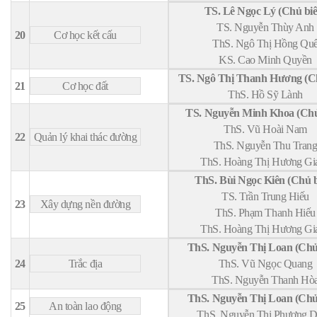
TS. Lê Ngọc Lý (Chủ biê
TS. Nguyễn Thùy Anh
20
Cơ học kết cấu
ThS. Ngô Thị Hồng Qu
KS. Cao Minh Quyền
TS. Ngô Thị Thanh Hương (Ch
21
Cơ học đất
ThS. Hồ Sỹ Lành
TS. Nguyễn Minh Khoa (Chủ
ThS. Vũ Hoài Nam
22
Quản lý khai thác đường
ThS. Nguyễn Thu Tran
ThS. Hoàng Thị Hương Gi
ThS. Bùi Ngọc Kiên (Chủ b
TS. Trần Trung Hiếu
23
Xây dựng nền đường
ThS. Phạm Thanh Hiếu
ThS. Hoàng Thị Hương Gi
ThS. Nguyễn Thị Loan (Chủ
24
Trắc địa
ThS. Vũ Ngọc Quang
ThS. Nguyễn Thanh Hò
ThS. Nguyễn Thị Loan (Chủ
25
An toàn lao động
ThS. Nguyễn Thị Phương 