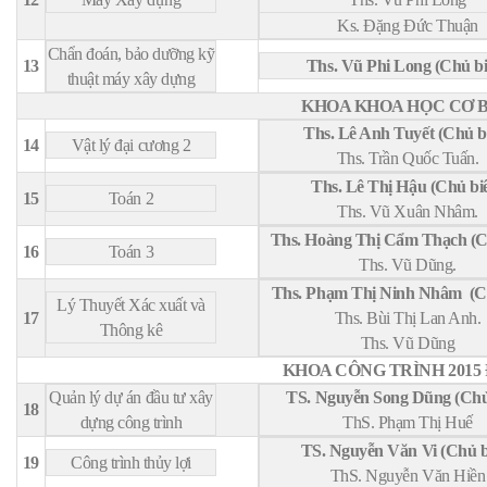
Ks. Đặng Đức Thuận
Chẩn đoán, bảo dưỡng kỹ
13
Ths. Vũ Phi Long (Chủ bi
thuật máy xây dựng
KHOA KHOA HỌC CƠ 
Ths. Lê Anh Tuyết (Chủ b
14
Vật lý đại cương 2
Ths. Trần Quốc Tuấn.
Ths. Lê Thị Hậu (Chủ bi
15
Toán 2
Ths. Vũ Xuân Nhâm.
Ths. Hoàng Thị Cẩm Thạch (C
16
Toán 3
Ths. Vũ Dũng.
Ths. Phạm Thị Ninh Nhâm (C
Lý Thuyết Xác xuất và
17
Ths. Bùi Thị Lan Anh.
Thông kê
Ths. Vũ Dũng
KHOA CÔNG TRÌNH 2015 
Quản lý dự án đầu tư xây
TS. Nguyễn Song Dũng (Chủ
18
dựng công trình
ThS. Phạm Thị Huế
TS. Nguyễn Văn Vi (Chủ b
19
Công trình thủy lợi
ThS. Nguyễn Văn Hiền