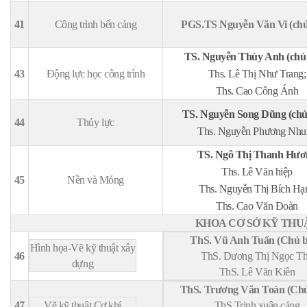
41
Công trình bến cảng
PGS.TS Nguyễn Văn Vi (chủ
TS. Nguyễn Thùy Anh (chủ 
43
Động lực học công trình
Ths. Lê Thị Như Trang;
Ths. Cao Công Ánh
TS. Nguyễn Song Dũng (chủ
44
Thủy lực
Ths. Nguyễn Phương Nhu
TS. Ngô Thị Thanh Hươ
Ths. Lê Văn hiệp
45
Nền và Móng
Ths. Nguyễn Thị Bích Hạ
Ths. Cao Văn Đoàn
KHOA CƠ SỞ KỸ THU
ThS. Vũ Anh Tuấn (Chủ b
Hình họa-Vẽ kỹ thuật xây
46
ThS. Dương Thị Ngọc T
dựng
ThS. Lê Văn Kiên
ThS. Trương Văn Toàn (Chủ
47
Vẽ kỹ thuật Cơ khí
ThS.Trịnh xuân cảng