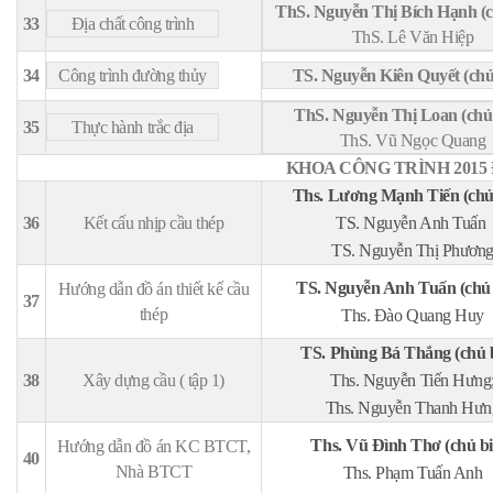
ThS. Nguyễn Thị Bích Hạnh (ch
33
Địa chất công trình
ThS. Lê Văn Hiệp
34
Công trình đường thủy
TS. Nguyễn Kiên Quyết (chủ
ThS. Nguyễn Thị Loan (chủ
35
Thực hành trắc địa
ThS. Vũ Ngọc Quang
KHOA CÔNG TRÌNH 2015 
Ths. Lương Mạnh Tiến (chủ
36
Kết cấu nhịp cầu thép
TS. Nguyễn Anh Tuấn
TS. Nguyễn Thị Phươn
TS. Nguyễn Anh Tuấn (chủ 
Hướng dẫn đồ án thiết kế cầu
37
thép
Ths. Đào Quang Huy
TS. Phùng Bá Thắng (chủ 
38
Xây dựng cầu ( tập 1)
Ths. Nguyễn Tiến Hưng
Ths. Nguyễn Thanh Hưn
Ths. Vũ Đình Thơ (chủ bi
Hướng dẫn đồ án KC BTCT,
40
Nhà BTCT
Ths. Phạm Tuấn Anh