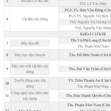
5
Bài tập Cơ học đất
ThS. Lê Văn Hiệp
PGS.TS. Đào Văn Đông (Chủ
PGS.TS. Nguyễn Thị Bích 
6
Vật liệu xây dựng
ThS. Nguyễn Thị Hương G
ThS. Nguyễn Văn Minh
KHOA CƠ KHÍ
Ths Vũ Phi Long (Chủ bi
7
Máy làm đất
Ths. Phạm Như Nam
8
Máy trục vận chuyển
Ths. Đỗ Hữu Tuấn (Chủ b
Máy sản xuất vật liệu xây
9
Ths. Bùi Văn Trầm (Chủ b
dựng
Truyền động máy xây
TS. Trần Thanh An (Chủ b
10
dựng
Ths. Phạm Như Nam
Công nghệ sửa chữa máy
11
Ths. Đào Mạnh Quyền (Chủ 
xây dựng
Ths. Phạm Như Nam (Chủ 
12
Máy Xây dựng
Ths. Vũ Phi Long