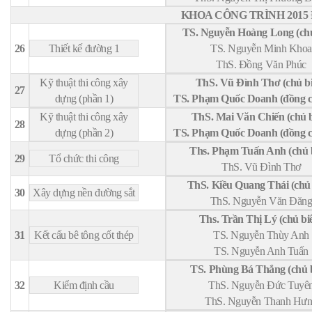
KHOA CÔNG TRÌNH 2015 
TS. Nguyễn Hoàng Long (chủ
26
Thiết kế đường 1
TS. Nguyễn Minh Khoa
ThS. Đồng Văn Phúc
Kỹ thuật thi công xây
ThS. Vũ Đình Thơ (chủ b
27
dựng (phần 1)
TS. Phạm Quốc Doanh (đồng ch
Kỹ thuật thi công xây
ThS. Mai Văn Chiến (chủ 
28
dựng (phần 2)
TS. Phạm Quốc Doanh (đồng ch
Ths. Phạm Tuấn Anh (chủ 
29
Tổ chức thi công
ThS. Vũ Đình Thơ
ThS. Kiều Quang Thái (chủ 
30
Xây dựng nền đường sắt
ThS. Nguyễn Văn Đăn
Ths. Trần Thị Lý (chủ bi
31
Kết cấu bê tông cốt thép
TS. Nguyễn Thùy Anh
TS. Nguyễn Anh Tuấn
TS. Phùng Bá Thắng (chủ 
32
Kiểm định cầu
ThS. Nguyễn Đức Tuyê
ThS. Nguyễn Thanh Hư