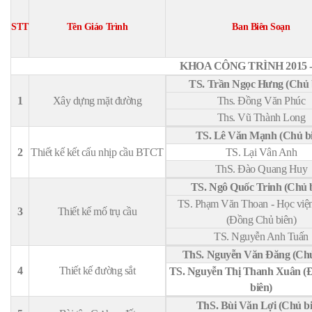
STT
Tên Giáo Trình
Ban Biên Soạn
KHOA CÔNG TRÌNH 2015 
TS. Trần Ngọc Hưng (Chủ 
1
Xây dựng mặt đường
Ths. Đồng Văn Phúc
Ths. Vũ Thành Long
TS. Lê Văn Mạnh (Chủ b
2
Thiết kế kết cấu nhịp cầu BTCT
TS. Lại Vân Anh
ThS. Đào Quang Huy
TS. Ngô Quốc Trinh (Chủ 
TS. Phạm Văn Thoan - Học vi
3
Thiết kế mố trụ cầu
(Đồng Chủ biên)
TS. Nguyễn Anh Tuấn
ThS. Nguyễn Văn Đăng (Chủ
4
Thiết kế đường sắt
TS. Nguyễn Thị Thanh Xuân (Đ
biên)
ThS. Bùi Văn Lợi (Chủ b