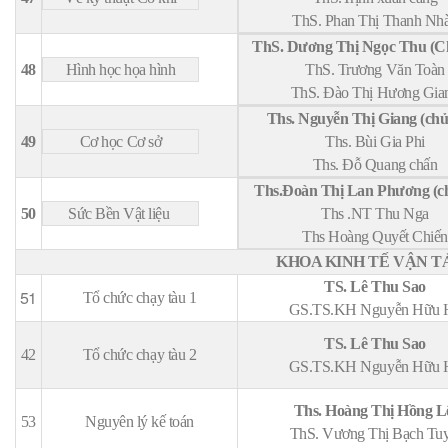
ThS. Phan Thị Thanh Nh
ThS. Dương Thị Ngọc Thu (Ch
48
Hình học họa hình
ThS. Trương Văn Toàn
ThS. Đào Thị Hương Gia
Ths. Nguyễn Thị Giang (chủ
49
Cơ học Cơ sở
Ths. Bùi Gia Phi
Ths. Đỗ Quang chấn
Ths.Đoàn Thị Lan Phương (ch
50
Sức Bền Vật liệu
Ths .NT Thu Nga
Ths Hoàng Quyết Chiến
KHOA KINH TẾ VẬN 
TS. Lê Thu Sao
51
Tổ chức chạy tàu 1
GS.TS.KH Nguyễn Hữu H
TS. Lê Thu Sao
42
Tổ chức chạy tàu 2
​GS.TS.KH Nguyễn Hữu H
Ths. Hoàng Thị Hồng 
53
Nguyên lý kế toán
ThS. Vương Thị Bạch Tuy