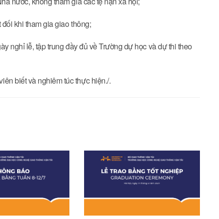
Nhà nước, không tham gia các tệ nạn xã hội;
 đối khi tham gia giao thông;
ày nghỉ lễ, tập trung đầy đủ về Trường dự học và dự thi theo
n biết và nghiêm túc thực hiện./.